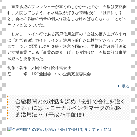
事業承継のプレッシャーが重くのしかかったのか、石坂は突然倒
れ、入院してしまう。石坂建設が好きな登則だが、「社長になる
と、会社の多額の借金の個人保証をしなければならない」ことがト
ラウマとなっていた。
しかし、メイン行である高戸信用金庫の「会社の磨き上げをすれ
ば『経営者保証ガイドライン』適用を前向きに検討できる」との一
言で、ついに登則は会社を継ぐ決意を固める。早期経営改善計画策
定支援事業による『事業の磨き上げ』を皮切りに、石坂建設は事業
承継へと舵を切った。
制作・著作 大同生命保険株式会社
監 修 TKC全国会 中小企業支援委員会
▲ 戻る
金融機関との対話を深め「会計で会社を強く
する」には ～ローカルベンチマークの戦略
的活用法～（平成29年配信）