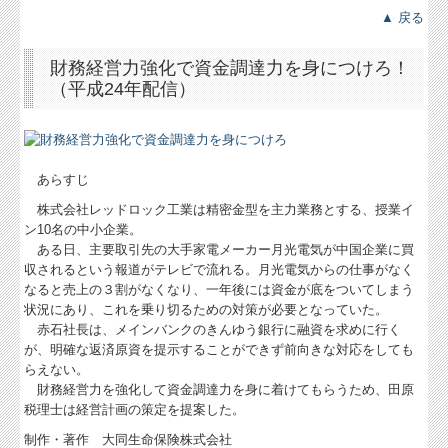
▲ 戻る
財務経営力強化で資金調達力を身につけろ！
（平成24年配信）
あらすじ
株式会社レッドロック工業は精密金型を主力業務とする、授業イ
ン10名の中小企業。
ある日、主要取引先の大手家電メーカー月光電気が中国企業に買
収されるという報道がテレビで流れる。月光電気からの仕事がなく
なると売上の３割がなくなり、一年後には資金が底をついてしまう
状況にあり、これを乗り切るための対策が必要となっていた。
赤石社長は、メインバンクのきんゆう銀行に融資を求めに行く
が、明確な返済原資を提示することができず前向きな対応をしても
らえない。
財務経営力を強化して資金調達力を身に着けてもらうため、田原
税理士は経営計画の策定を提案した。
制作・著作 大同生命保険株式会社