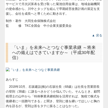
サービスで月次試算表を受け取った菊池信用金庫は、地域金融機関
の使命感から、川中とタッグを組んで早期経営改善計画の策定を支
援し、会社を成長へと導くために動き出す。
制作・著作 大同生命保険株式会社
監 修 TKC全国会 中小企業支援委員会
▲ 戻る
「いま」を未来へとつなぐ事業承継 ～将来
への備えはできていますか～（平成30年配
信）
あらすじ
2018年10月、石坂建設(株)の石坂社長（68歳）は社長を営業部長
の登則（38歳）に譲るべきかどうか悩んでいた。そんなとき、顧問
税理士の山中から「特例事業承継税制を活用すれば、無税で株式を
後継者に一括贈与できる」と聞き、登則に後を継いでほしいと胸の
内を語るが、登則は首をタテに振ることはなかった。