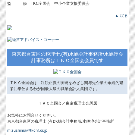
監 修 TKC全国会 中小企業支援委員会
▲ 戻る
東京都台東区の税理士,(有)水嶋会計事務所/水嶋淳会
計事務所はＴＫＣ全国会会員です
ＴＫＣ全国会は、租税正義の実現をめざし関与先企業の永続的繁
栄に奉仕するわが国最大級の職業会計人集団です。
ＴＫＣ全国会／東京税理士会所属
お気軽にお問合せください。
東京都台東区の税理士,(有)水嶋会計事務所/水嶋淳会計事務所
mizushima@tkcnf.or.jp