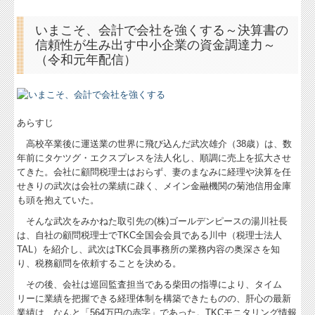
しごとの知恵袋
いまこそ、会計で会社を強くする～決算書の
信頼性が生み出す中小企業の資金調達力～
社長メニューASP版
（令和元年配信）
TKCシステムQ&A
経営革新等支援機関とは
あらすじ
経営改善計画の策定支援
高校卒業後に運送業の世界に飛び込んだ武次雄介（38歳）は、数
年前にタケツグ・エクスプレスを法人化し、順調に売上を拡大させ
経営改善オンデマンド講座
てきた。会社に顧問税理士はおらず、妻のまなみに経理や決算を任
せきりの武次は会社の業績に疎く、メイン金融機関の菊池信用金庫
TKCのFinTechサービス
も頭を抱えていた。
そんな武次をみかねた取引先の(株)ゴールデンピースの湯川社長
は、自社の顧問税理士でTKC全国会会員である川中（税理士法人
TAL）を紹介し、武次はTKC会員事務所の業務内容の奥深さを知
り、税務顧問を依頼することを決める。
その後、会社は巡回監査担当である柴田の指導により、タイム
リーに業績を把握できる経理体制を構築できたものの、肝心の最新
業績は、なんと「564万円の赤字」であった。TKCモニタリング情報