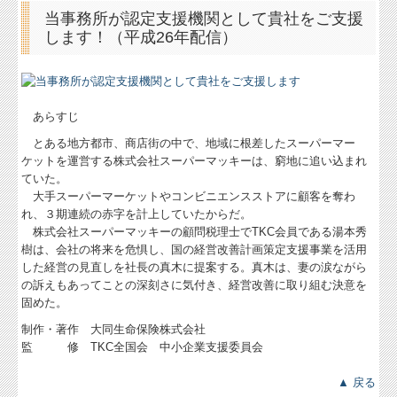
当事務所が認定支援機関として貴社をご支援
します！（平成26年配信）
あらすじ
とある地方都市、商店街の中で、地域に根差したスーパーマー
ケットを運営する株式会社スーパーマッキーは、窮地に追い込まれ
ていた。
大手スーパーマーケットやコンビニエンスストアに顧客を奪わ
れ、３期連続の赤字を計上していたからだ。
株式会社スーパーマッキーの顧問税理士でTKC会員である湯本秀
樹は、会社の将来を危惧し、国の経営改善計画策定支援事業を活用
した経営の見直しを社長の真木に提案する。真木は、妻の涙ながら
の訴えもあってことの深刻さに気付き、経営改善に取り組む決意を
固めた。
制作・著作 大同生命保険株式会社
監 修 TKC全国会 中小企業支援委員会
▲ 戻る