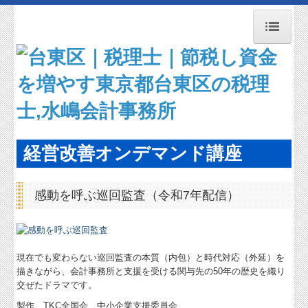
トップページ
お知らせ
事務所紹介
職員紹介
経営改善オンデマンド講座
交通案内
感動を呼ぶ巡回監査（令和7年配信）
業務案内
よくある質問
料金について
現在でも変わらない巡回監査の本質（内包）と時代対応（外延）を
描きながら、会計事務所と支援を受ける関与先の50年の歴史を織り
リンク集
交ぜたドラマです。
関連リンク
製作 TKC全国会 中小企業支援委員会