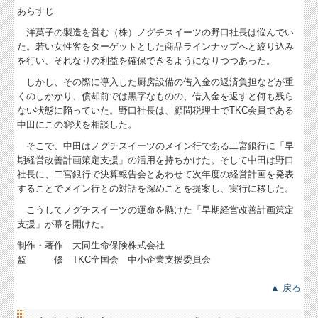
あらすじ
洋菓子の製造を営む（株）ノグチスイーツの野口社長は悩んでい
た。若い女性客をターゲットとした商品ラインナップへと絞り込み
を行い、それなりの利益を確保できるようになりつつあった。
しかし、その際に導入した厨房設備の借入金の返済負担などが重
くのしかかり、償却前では黒字なものの、借入金を返すと何も残ら
ない状態に陥っていた。野口社長は、顧問税理士でTKC会員である
中田にこの窮状を相談した。
そこで、中田はノグチスイーツのメイン行である二宮銀行に「早
期経営改善計画策定支援」の活用を持ちかけた。そして中田は野口
社長に、二宮銀行で決算報告会とあわせて次年度の経営計画を発表
することでメイン行との対話を深めことを提案し、実行に移した。
こうしてノグチスイーツの運命を懸けた「早期経営改善計画策定
支援」が幕を開けた。
制作・著作 大同生命保険株式会社
監 修 TKC全国会 中小企業支援委員会
▲ 戻る