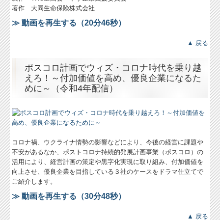
著作 大同生命保険株式会社
お問合せ
≫ 動画を再生する（20分46秒）
FX4クラウド
▲ 戻る
病院・診療所の皆様へ
ポスコロ計画でウィズ・コロナ時代を乗り越
補助金・助成金・融資情報
えろ！～付加価値を高め、優良企業になるた
めに～（令和4年配信）
関与先向け融資商品ご紹介
経営者お役立ち情報
税務Q&A
コロナ禍、ウクライナ情勢の影響などにより、今後の経営に課題や
不安があるなか、ポストコロナ持続的発展計画事業（ポスコロ）の
ウィークリーメール
活用により、経営計画の策定や黒字化実現に取り組み、付加価値を
向上させ、優良企業を目指している３社のケースをドラマ仕立てで
小冊子プレゼント
ご紹介します。
【無料】財務分析サービス
≫ 動画を再生する（30分48秒）
財務分析シート
▲ 戻る