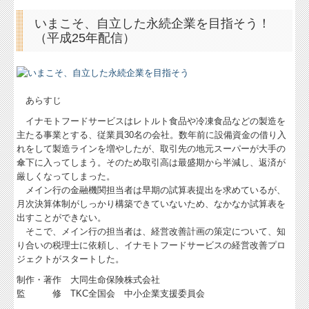
いまこそ、自立した永続企業を目指そう！
（平成25年配信）
あらすじ
イナモトフードサービスはレトルト食品や冷凍食品などの製造を
主たる事業とする、従業員30名の会社。数年前に設備資金の借り入
れをして製造ラインを増やしたが、取引先の地元スーパーが大手の
傘下に入ってしまう。そのため取引高は最盛期から半減し、返済が
厳しくなってしまった。
メイン行の金融機関担当者は早期の試算表提出を求めているが、
月次決算体制がしっかり構築できていないため、なかなか試算表を
出すことができない。
そこで、メイン行の担当者は、経営改善計画の策定について、知
り合いの税理士に依頼し、イナモトフードサービスの経営改善プロ
ジェクトがスタートした。
制作・著作 大同生命保険株式会社
監 修 TKC全国会 中小企業支援委員会