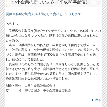
中小企業の新しいあさ（平成28年配信）
あらすじ
看板広告を取扱う(株)ダーイシデザインは、今でこそ地域でも名の
知れた会社になりつつあるが、以前は倒産の危機に追い込まれたこ
ともある。
当時、金融機関からの借入は、年商と同じ１億円まで積み上が
り、社長の高多は、会社の現状を理解するにつれ、その深刻さに気
づく。高多は、顧問税理士でTKC会員である石川直樹のもとを訪
れ、窮状について相談した。
資金繰りそのものに問題があり、原因をしっかり把握しないと改
善できないと説明を受け、会計事務所とともに原因の究明に乗り出
した。また、石川税理士からの提案を受け、国の事業を活用して、
経営改善計画を金融機関と共に作り実行した。
制作・著作 大同生命保険株式会社
監 修 TKC全国会 中小企業支援委員会
▲ 戻る