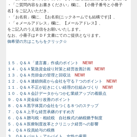
・「ご質問内容をお書きください」欄に、【小冊子番号と小冊子
名】をご記入いただき、
お問合せ
・「お名前」欄に、【お名前(ニックネームでも結構です)】、
・「ｅメールアドレス」欄に、【メールアドレス】、
FX4クラウド
をご記入のうえ送信をお願いいたします。
なお、小冊子はＰＤＦ文書にてのご提供となります。
病院・診療所の皆様へ
御希望の方はこちらをクリック☆
補助金・助成金・融資情報
関与先向け融資商品ご紹介
１５．Ｑ＆Ａ「遺言書」作成のポイント
NEW!
１４．Ｑ＆Ａ緊急資金繰り対策と経営改善計画
NEW!
経営者お役立ち情報
１３．Ｑ＆Ａ売掛金の管理と回収法
NEW!
１２．Ｑ＆Ａ連鎖倒産から会社を守る７つのポイント
NEW!
税務Q&A
１１．Ｑ＆Ａ不正が起きにくい経理の仕組みづくり
NEW!
１０
．Ｑ＆Ａ会計データからつかむ業績アップの着眼点
ウィークリーメール
９
．Ｑ＆Ａ資金繰り改善のポイント
８
．Ｑ＆Ａ黒字体質の会社をつくる８つのステップ
小冊子プレゼント
７
．Ｑ＆Ａ上手な経営承継のすすめ方
６
．Ｑ＆Ａ贈与税・相続税 自社株式の納税猶予制度
【無料】財務分析サービス
５
．Ｑ＆Ａ医療制度改革とクリニック経営への影響
４
．Ｑ＆Ａ役員給与の税務
財務分析シート
３
．Ｑ＆Ａパート・アルバイト、女性の雇用