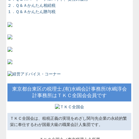
２．Ｑ＆Ａかんたん相続税
しごとの知恵袋
１．Ｑ＆Ａかんたん贈与税
社長メニューASP版
TKCシステムQ&A
経営革新等支援機関とは
経営改善計画の策定支援
経営改善オンデマンド講座
TKCのFinTechサービス
東京都台東区の税理士,(有)水嶋会計事務所/水嶋淳会
計事務所はＴＫＣ全国会会員です
ＴＫＣ全国会は、租税正義の実現をめざし関与先企業の永続的繁
栄に奉仕するわが国最大級の職業会計人集団です。