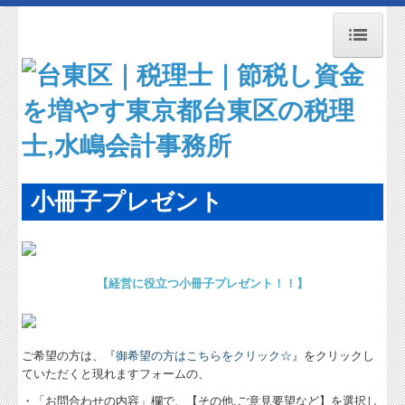
トップページ
お知らせ
事務所紹介
職員紹介
小冊子プレゼント
交通案内
業務案内
【経営に役立つ小冊子プレゼント！！】
よくある質問
料金について
ご希望の方は、『
御希望の方はこちらをクリック☆
』をクリックし
リンク集
ていただくと現れますフォームの、
・「お問合わせの内容」欄で、【その他,ご意見要望など】を選択し
関連リンク