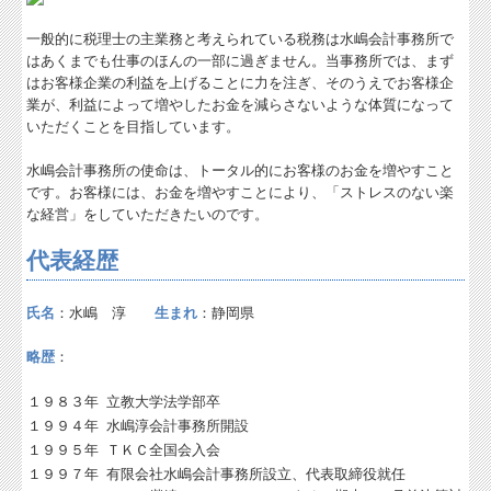
一般的に税理士の主業務と考えられている税務は水嶋会計事務所で
お問合せ
はあくまでも仕事のほんの一部に過ぎません。当事務所では、まず
はお客様企業の利益を上げることに力を注ぎ、そのうえでお客様企
FX4クラウド
業が、利益によって増やしたお金を減らさないような体質になって
いただくことを目指しています。
病院・診療所の皆様へ
水嶋会計事務所の使命は、トータル的にお客様のお金を増やすこと
補助金・助成金・融資情報
です。お客様には、お金を増やすことにより、「ストレスのない楽
な経営」をしていただきたいのです。
関与先向け融資商品ご紹介
代表経歴
経営者お役立ち情報
税務Q&A
氏名
：水嶋 淳
生まれ
：静岡県
ウィークリーメール
略歴
：
小冊子プレゼント
１９８３年
立教大学法学部卒
１９９４年
水嶋淳会計事務所開設
【無料】財務分析サービス
１９９５年
ＴＫＣ全国会入会
１９９７年
有限会社水嶋会計事務所設立、代表取締役就任
財務分析シート