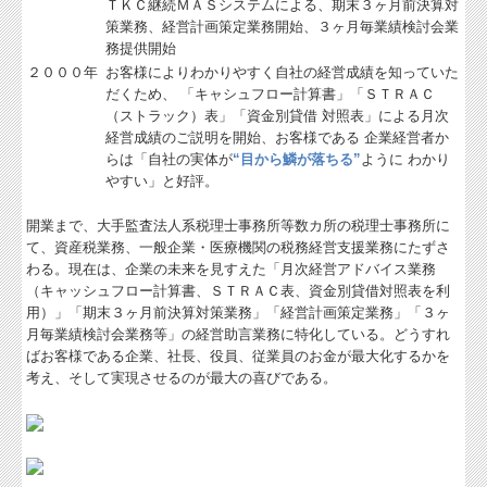
ＴＫＣ継続ＭＡＳシステムによる、期末３ヶ月前決算対
策業務、経営計画策定業務開始、３ヶ月毎業績検討会業
しごとの知恵袋
務提供開始
２０００年
お客様によりわかりやすく自社の経営成績を知っていた
社長メニューASP版
だくため、 「キャシュフロー計算書」「ＳＴＲＡＣ
（ストラック）表」「資金別貸借 対照表」による月次
TKCシステムQ&A
経営成績のご説明を開始、お客様である 企業経営者か
らは「自社の実体が
“目から鱗が落ちる”
ように わかり
経営革新等支援機関とは
やすい」と好評。
経営改善計画の策定支援
開業まで、大手監査法人系税理士事務所等数カ所の税理士事務所に
て、資産税業務、一般企業・医療機関の税務経営支援業務にたずさ
経営改善オンデマンド講座
わる。現在は、企業の未来を見すえた「月次経営アドバイス業務
（キャッシュフロー計算書、ＳＴＲＡＣ表、資金別貸借対照表を利
TKCのFinTechサービス
用）」「期末３ヶ月前決算対策業務」「経営計画策定業務」「３ヶ
月毎業績検討会業務等」の経営助言業務に特化している。どうすれ
ばお客様である企業、社長、役員、従業員のお金が最大化するかを
考え、そして実現させるのが最大の喜びである。