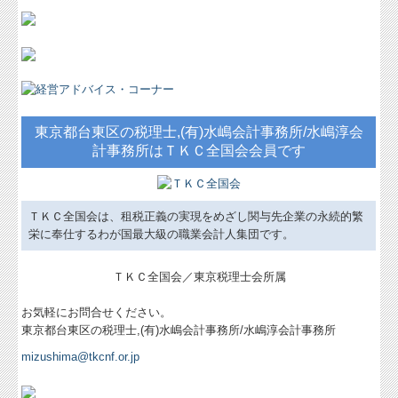
東京都台東区の税理士,(有)水嶋会計事務所/水嶋淳会
計事務所はＴＫＣ全国会会員です
ＴＫＣ全国会は、租税正義の実現をめざし関与先企業の永続的繁
栄に奉仕するわが国最大級の職業会計人集団です。
ＴＫＣ全国会／東京税理士会所属
お気軽にお問合せください。
東京都台東区の税理士,(有)水嶋会計事務所/水嶋淳会計事務所
mizushima@tkcnf.or.jp