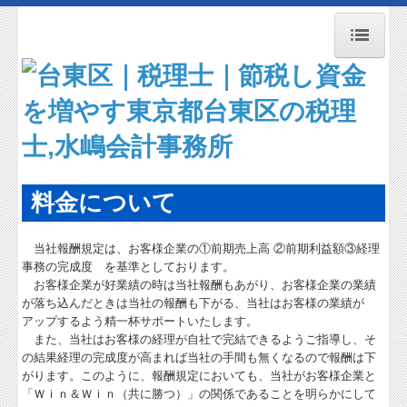
トップページ
お知らせ
事務所紹介
職員紹介
料金について
交通案内
当社報酬規定は、お客様企業の①前期売上高 ②前期利益額③経理
業務案内
事務の完成度 を基準としております。
お客様企業が好業績の時は当社報酬もあがり、お客様企業の業績
よくある質問
が落ち込んだときは当社の報酬も下がる、当社はお客様の業績が
アップするよう精一杯サポートいたします。
料金について
また、当社はお客様の経理が自社で完結できるようご指導し、そ
の結果経理の完成度が高まれば当社の手間も無くなるので報酬は下
リンク集
がります。このように、報酬規定においても、当社がお客様企業と
「Ｗｉｎ＆Ｗｉｎ（共に勝つ）」の関係であることを明らかにして
関連リンク