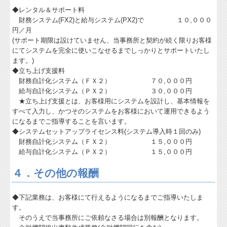
◆レンタル＆サポート料
財務システム(FX2)と給与システム(PX2)で １０,０００
円／月
(サポート期限は設けていません、当事務所と契約が続く限りお客様
にてシステムを完全に使いこなせるまでしっかりとサポートいたし
ます。)
◆立ち上げ支援料
財務自計化システム（ＦＸ２） ７０,０００円
給与自計化システム（ＰＸ２） ３０,０００円
★立ち上げ支援とは、お客様用にシステムを設計し、基本情報を
すべて入力し、かつそのシステムをお客様において運用できるよう
になるまでご指導することを言います。
◆システムセットアップライセンス料(システム導入時１回のみ)
財務自計化システム（ＦＸ２） １５,０００円
給与自計化システム（ＰＸ２） １５,０００円
４．その他の報酬
◆下記業務は、お客様にて行えるようになるまでご指導いたしま
す。
そのうえで当事務所にご依頼なさる場合は別報酬となります。