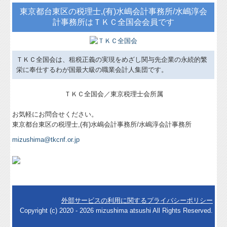
東京都台東区の税理士,(有)水嶋会計事務所/水嶋淳会
計事務所はＴＫＣ全国会会員です
ＴＫＣ全国会は、租税正義の実現をめざし関与先企業の永続的繁
栄に奉仕するわが国最大級の職業会計人集団です。
ＴＫＣ全国会／東京税理士会所属
お気軽にお問合せください。
東京都台東区の税理士,(有)水嶋会計事務所/水嶋淳会計事務所
mizushima@tkcnf.or.jp
外部サービスの利用に関するプライバシーポリシー
Copyright (c) 2020 - 2026 mizushima atsushi All Rights Reserved.