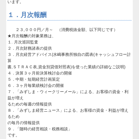
います。
お問合せ
１．月次報酬
FX4クラウド
２３,０００円／月～ （消費税抜金額、以下同じです）
★月次報酬の対象業務は、
病院・診療所の皆様へ
１. 月次巡回監査
２．月次財務諸表の提供
補助金・助成金・融資情報
３．月次経営アドバイス(水嶋事務所独自の図表(キャッシュフロー計
算
関与先向け融資商品ご紹介
書,ＳＴＲＡＣ表,資金別貸借対照表)を使った業績の詳細なご説明)
４．決算３ヶ月前決算検討会の開催
経営者お役立ち情報
５．中期・短期経営計画策定
６．３ヶ月毎業績検討会の開催
税務Q&A
７．「みずしま・ウィークリーメール」による、お客様の資金・利
益が増え
ウィークリーメール
るための毎週の情報提供
８．「みずしま経営ニュース」による、お客様の資金・利益が増え
小冊子プレゼント
るため
の毎月の情報提供
【無料】財務分析サービス
９．「随時の経営相談・税務相談」
です。
財務分析シート