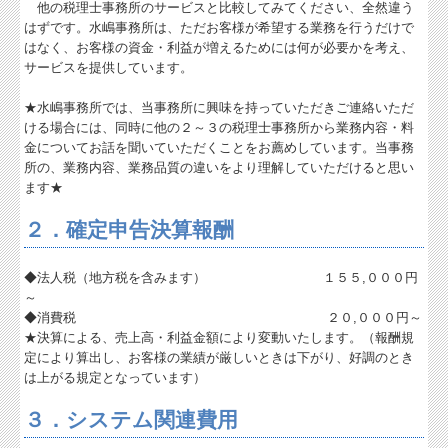
他の税理士事務所のサービスと比較してみてください、全然違う
はずです。水嶋事務所は、ただお客様が希望する業務を行うだけで
しごとの知恵袋
はなく、お客様の資金・利益が増えるためには何が必要かを考え、
サービスを提供しています。
社長メニューASP版
★水嶋事務所では、当事務所に興味を持っていただきご連絡いただ
TKCシステムQ&A
ける場合には、同時に他の２～３の税理士事務所から業務内容・料
金についてお話を聞いていただくことをお薦めしています。当事務
経営革新等支援機関とは
所の、業務内容、業務品質の違いをより理解していただけると思い
ます★
経営改善計画の策定支援
２．確定申告決算報酬
経営改善オンデマンド講座
TKCのFinTechサービス
◆法人税（地方税を含みます） １５５,０００円
～
◆消費税 ２０,０００円～
★決算による、売上高・利益金額により変動いたします。（報酬規
定により算出し、お客様の業績が厳しいときは下がり、好調のとき
は上がる規定となっています）
３．システム関連費用